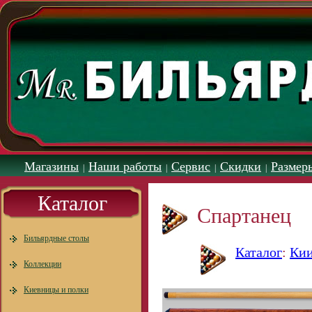
Магазины
Наши работы
Сервис
Скидки
Размер
|
|
|
|
Каталог
Спартанец
Бильярдные столы
Каталог
:
Ки
Коллекции
Киевницы и полки