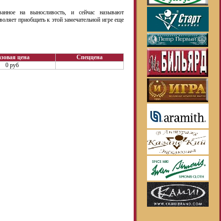
ванное на выносливость, и сейчас называют
воляет приобщить к этой замечательной игре еще
зовая цена
Спеццена
0 руб