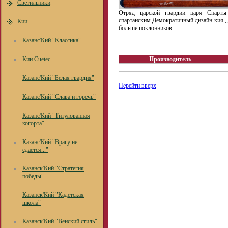
Светильники
Отряд царской гвардии царя Спарты 
спартанским.Демократичный дизайн кия ,,
Кии
больше поклонников.
Казанс'Кий "Классика"
Кии Cuetec
Производитель
Казанс'Кий "Белая гвардия"
Перейти вверх
Казанс'Кий "Слава и горечь"
Казанс'Кий "Титулованная
когорта"
Казанс'Кий "Врагу не
сдается..."
Казанск'Кий "Стратегия
победы"
Казанск'Кий "Кадетская
школа"
Казанск'Кий "Венский стиль"