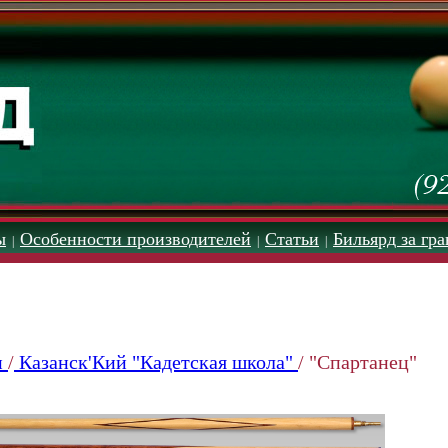
ы
Особенности производителей
Статьи
Бильярд за гр
|
|
|
и
/
Казанск'Кий "Кадетская школа"
/
"Спартанец"