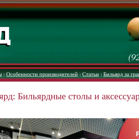
ы
Особенности производителей
Статьи
Бильярд за гр
|
|
|
ярд: Бильярдные столы и аксессуа