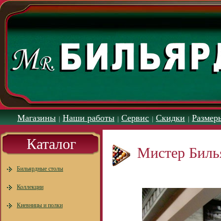
Магазины
Наши работы
Сервис
Скидки
Размер
|
|
|
|
Каталог
Мистер Биль
Бильярдные столы
Коллекции
Киевницы и полки