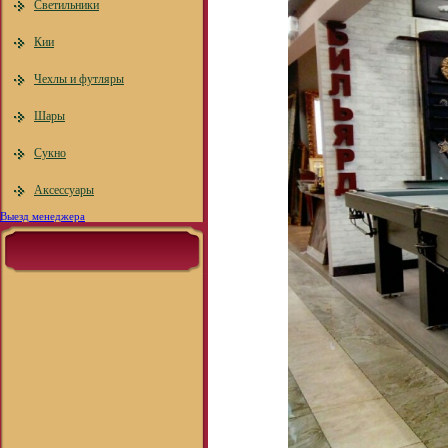
Светильники
Кии
Чехлы и футляры
Шары
Сукно
Аксессуары
Выезд менеджера